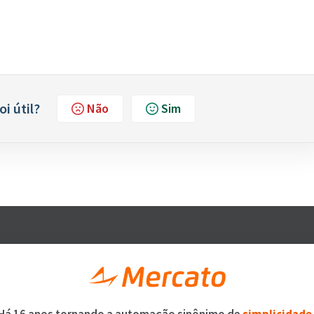
oi útil?
Não
Sim