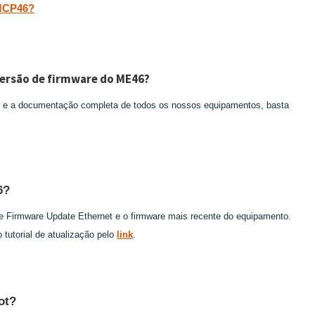
 MCP46?
versão de firmware do ME46?
e e a documentação completa de todos os nossos equipamentos, basta
6?
are Firmware Update Ethernet e o firmware mais recente do equipamento.
tutorial de atualização pelo
link
.
ot?