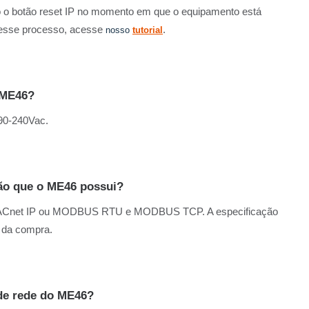
o botão reset IP no momento em que o equipamento está
 esse processo, acesse
.
nosso
tutorial
 ME46?
90-240Vac.
ão que o ME46 possui?
 BACnet IP ou MODBUS RTU e MODBUS
TCP. A especificação
a da compra.
de rede do ME46?