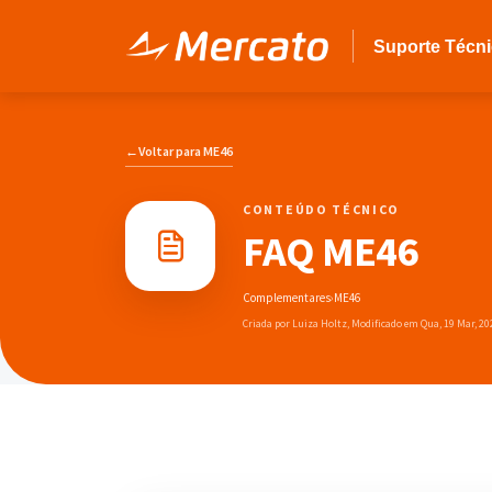
Ir para o conteúdo principal
Suporte Técn
←
Voltar para ME46
CONTEÚDO TÉCNICO
FAQ ME46
Complementares
›
ME46
Criada por Luiza Holtz, Modificado em Qua, 19 Mar, 20