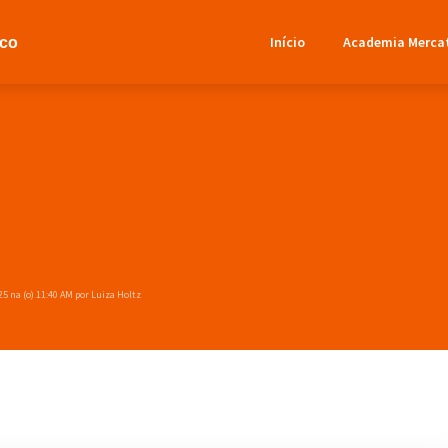
Início
Academia Merca
ico
25 na (o) 11:40 AM por Luiza Holtz