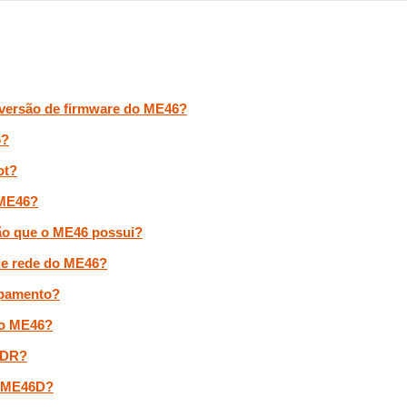
a versão de firmware do ME46?
6?
ot?
 ME46?
ão que o ME46 possui?
de rede do ME46?
ipamento?
no ME46?
MDR?
o ME46D?